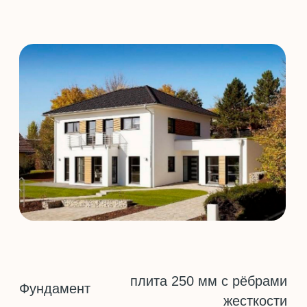
плита 250 мм с рёбрами
Фундамент
жесткости
Материал
газобетон
дома
Перекрытие
монолит
Кровля эксплуатируемая
мягкая черепица
Отделка
штукатурка
фасада
Окна (панорамные)
стеклопакеты