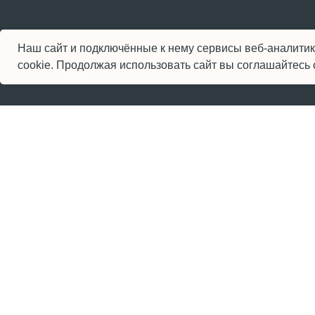
Услу
Санкт-Петербург,
Наш сайт и подключённые к нему сервисы веб-аналитики
наб. Обводного канала, 21, офис 1−49
Гото
cookie. Продолжая использовать сайт вы соглашайтесь
ИП Тонни Александр Владимирович
ИНН 780627188270
2025 © Строительная Мастерская «Наследие»
Политика конфиденциальности