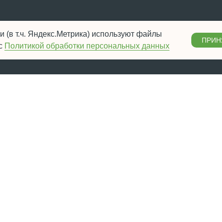
ги
Наши объекты
 (в т.ч. Яндекс.Метрика) используют файлы
вые проекты
О стройке просто
ПРИН
 с
Политикой обработки персональных данных