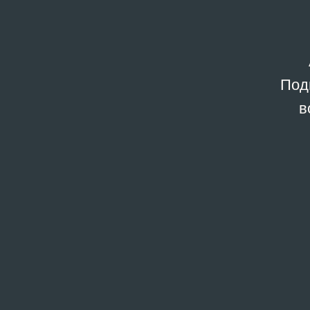
Под
в