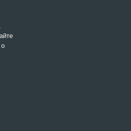
.
айте
 о